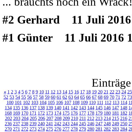
... brauchts noch ein Wrack!
#2 Gerhard
11 Juli 2016
#1 Günter
11 Juli 2016 
Einträge
«
1
2
3
4
5
6
7
8
9
10
11
12
13
14
15
16
17
18
19
20
21
22
23
24
25
52
53
54
55
56
57
58
59
60
61
62
63
64
65
66
67
68
69
70
71
72
73
100
101
102
103
104
105
106
107
108
109
110
111
112
113
114
1
134
135
136
137
138
139
140
141
142
143
144
145
146
147
148
1
168
169
170
171
172
173
174
175
176
177
178
179
180
181
182
1
202
203
204
205
206
207
208
209
210
211
212
213
214
215
216
2
236
237
238
239
240
241
242
243
244
245
246
247
248
249
250
2
270
271
272
273
274
275
276
277
278
279
280
281
282
283
284
2