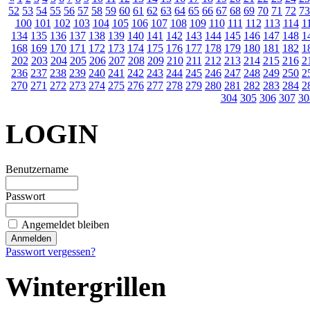
52
53
54
55
56
57
58
59
60
61
62
63
64
65
66
67
68
69
70
71
72
73
100
101
102
103
104
105
106
107
108
109
110
111
112
113
114
1
134
135
136
137
138
139
140
141
142
143
144
145
146
147
148
1
168
169
170
171
172
173
174
175
176
177
178
179
180
181
182
1
202
203
204
205
206
207
208
209
210
211
212
213
214
215
216
2
236
237
238
239
240
241
242
243
244
245
246
247
248
249
250
2
270
271
272
273
274
275
276
277
278
279
280
281
282
283
284
2
304
305
306
307
30
LOGIN
Benutzername
Passwort
Angemeldet bleiben
Passwort vergessen?
Wintergrillen