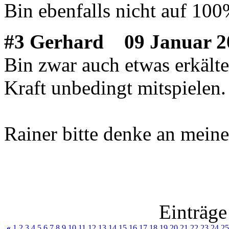
Bin ebenfalls nicht auf 10
#3 Gerhard
09 Januar 2
Bin zwar auch etwas erkälte
Kraft unbedingt mitspielen.
Rainer bitte denke an mein
Einträge
«
1
2
3
4
5
6
7
8
9
10
11
12
13
14
15
16
17
18
19
20
21
22
23
24
25