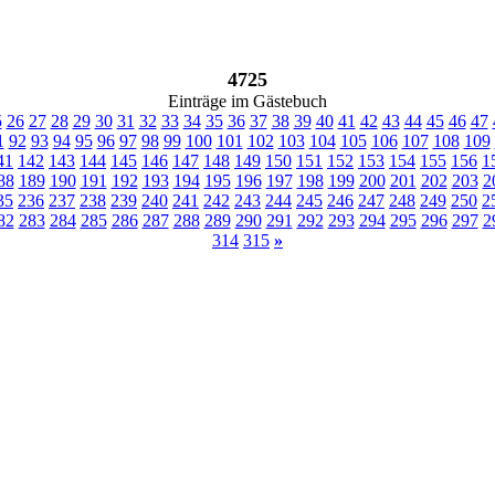
4725
Einträge im Gästebuch
5
26
27
28
29
30
31
32
33
34
35
36
37
38
39
40
41
42
43
44
45
46
47
1
92
93
94
95
96
97
98
99
100
101
102
103
104
105
106
107
108
109
41
142
143
144
145
146
147
148
149
150
151
152
153
154
155
156
1
88
189
190
191
192
193
194
195
196
197
198
199
200
201
202
203
2
35
236
237
238
239
240
241
242
243
244
245
246
247
248
249
250
2
82
283
284
285
286
287
288
289
290
291
292
293
294
295
296
297
2
314
315
»