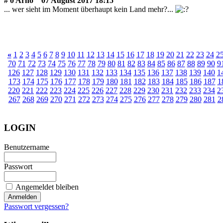
# 0 Arno
07 August 2017 18:15
... wer sieht im Moment überhaupt kein Land mehr?...
«
1
2
3
4
5
6
7
8
9
10
11
12
13
14
15
16
17
18
19
20
21
22
23
24
2
70
71
72
73
74
75
76
77
78
79
80
81
82
83
84
85
86
87
88
89
90
9
126
127
128
129
130
131
132
133
134
135
136
137
138
139
140
1
173
174
175
176
177
178
179
180
181
182
183
184
185
186
187
1
220
221
222
223
224
225
226
227
228
229
230
231
232
233
234
2
267
268
269
270
271
272
273
274
275
276
277
278
279
280
281
2
LOGIN
Benutzername
Passwort
Angemeldet bleiben
Passwort vergessen?