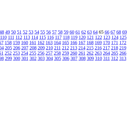
48
49
50
51
52
53
54
55
56
57
58
59
60
61
62
63
64
65
66
67
68
69
110
111
112
113
114
115
116
117
118
119
120
121
122
123
124
125
57
158
159
160
161
162
163
164
165
166
167
168
169
170
171
172
04
205
206
207
208
209
210
211
212
213
214
215
216
217
218
219
51
252
253
254
255
256
257
258
259
260
261
262
263
264
265
266
98
299
300
301
302
303
304
305
306
307
308
309
310
311
312
313