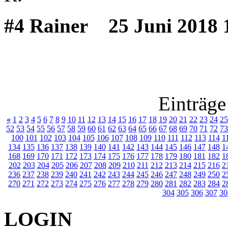
#4 Rainer
25 Juni 2018 
Einträge
«
1
2
3
4
5
6
7
8
9
10
11
12
13
14
15
16
17
18
19
20
21
22
23
24
25
52
53
54
55
56
57
58
59
60
61
62
63
64
65
66
67
68
69
70
71
72
73
100
101
102
103
104
105
106
107
108
109
110
111
112
113
114
1
134
135
136
137
138
139
140
141
142
143
144
145
146
147
148
1
168
169
170
171
172
173
174
175
176
177
178
179
180
181
182
1
202
203
204
205
206
207
208
209
210
211
212
213
214
215
216
2
236
237
238
239
240
241
242
243
244
245
246
247
248
249
250
2
270
271
272
273
274
275
276
277
278
279
280
281
282
283
284
2
304
305
306
307
30
LOGIN