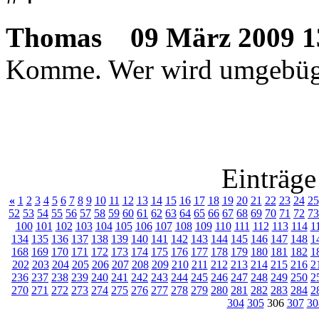
Thomas
09 März 2009 1
Komme. Wer wird umgebüg
Einträge
«
1
2
3
4
5
6
7
8
9
10
11
12
13
14
15
16
17
18
19
20
21
22
23
24
25
52
53
54
55
56
57
58
59
60
61
62
63
64
65
66
67
68
69
70
71
72
73
100
101
102
103
104
105
106
107
108
109
110
111
112
113
114
1
134
135
136
137
138
139
140
141
142
143
144
145
146
147
148
1
168
169
170
171
172
173
174
175
176
177
178
179
180
181
182
1
202
203
204
205
206
207
208
209
210
211
212
213
214
215
216
2
236
237
238
239
240
241
242
243
244
245
246
247
248
249
250
2
270
271
272
273
274
275
276
277
278
279
280
281
282
283
284
2
304
305
306
307
30