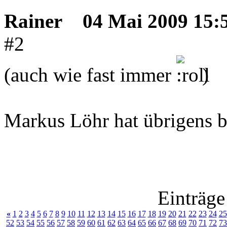
Rainer
04 Mai 2009 15:
#2
(auch wie fast immer
)
Markus Löhr hat übrigens be
Einträge
«
1
2
3
4
5
6
7
8
9
10
11
12
13
14
15
16
17
18
19
20
21
22
23
24
25
52
53
54
55
56
57
58
59
60
61
62
63
64
65
66
67
68
69
70
71
72
73