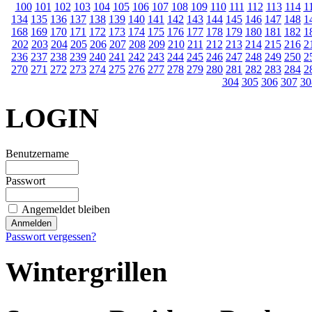
100
101
102
103
104
105
106
107
108
109
110
111
112
113
114
1
134
135
136
137
138
139
140
141
142
143
144
145
146
147
148
1
168
169
170
171
172
173
174
175
176
177
178
179
180
181
182
1
202
203
204
205
206
207
208
209
210
211
212
213
214
215
216
2
236
237
238
239
240
241
242
243
244
245
246
247
248
249
250
2
270
271
272
273
274
275
276
277
278
279
280
281
282
283
284
2
304
305
306
307
30
LOGIN
Benutzername
Passwort
Angemeldet bleiben
Passwort vergessen?
Wintergrillen