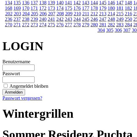
134
135
136
137
138
139
140
141
142
143
144
145
146
147
148
1
168
169
170
171
172
173
174
175
176
177
178
179
180
181
182
1
202
203
204
205
206
207
208
209
210
211
212
213
214
215
216
2
236
237
238
239
240
241
242
243
244
245
246
247
248
249
250
2
270
271
272
273
274
275
276
277
278
279
280
281
282
283
284
2
304
305
306
307
30
LOGIN
Benutzername
Passwort
Angemeldet bleiben
Passwort vergessen?
Wintergrillen
Sommer Residenz Puchta