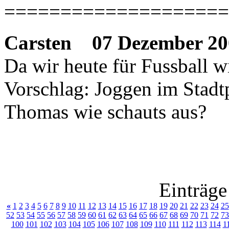
====================
Carsten
07 Dezember 20
Da wir heute für Fussball w
Vorschlag: Joggen im Stadt
Thomas wie schauts aus?
Einträge
«
1
2
3
4
5
6
7
8
9
10
11
12
13
14
15
16
17
18
19
20
21
22
23
24
25
52
53
54
55
56
57
58
59
60
61
62
63
64
65
66
67
68
69
70
71
72
73
100
101
102
103
104
105
106
107
108
109
110
111
112
113
114
1