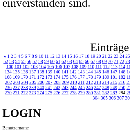
einverstanden sind.
Einträge
«
1
2
3
4
5
6
7
8
9
10
11
12
13
14
15
16
17
18
19
20
21
22
23
24
25
52
53
54
55
56
57
58
59
60
61
62
63
64
65
66
67
68
69
70
71
72
73
100
101
102
103
104
105
106
107
108
109
110
111
112
113
114
1
134
135
136
137
138
139
140
141
142
143
144
145
146
147
148
1
168
169
170
171
172
173
174
175
176
177
178
179
180
181
182
1
202
203
204
205
206
207
208
209
210
211
212
213
214
215
216
2
236
237
238
239
240
241
242
243
244
245
246
247
248
249
250
2
270
271
272
273
274
275
276
277
278
279
280
281
282
283
284
2
304
305
306
307
30
LOGIN
Benutzername