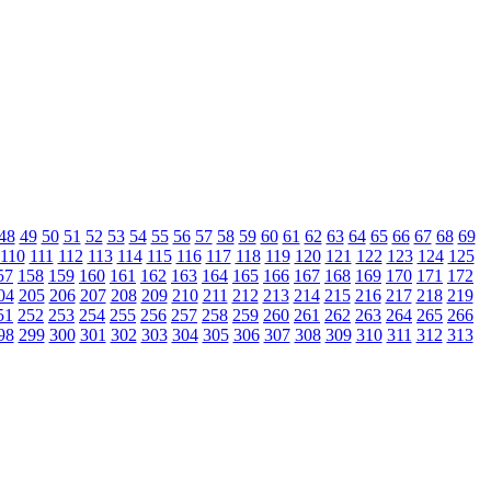
48
49
50
51
52
53
54
55
56
57
58
59
60
61
62
63
64
65
66
67
68
69
110
111
112
113
114
115
116
117
118
119
120
121
122
123
124
125
57
158
159
160
161
162
163
164
165
166
167
168
169
170
171
172
04
205
206
207
208
209
210
211
212
213
214
215
216
217
218
219
51
252
253
254
255
256
257
258
259
260
261
262
263
264
265
266
98
299
300
301
302
303
304
305
306
307
308
309
310
311
312
313