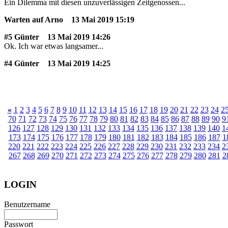
Ein Dilemma mit diesen unzuverlässigen Zeitgenossen...
Warten auf Arno
13 Mai 2019 15:19
#5 Günter
13 Mai 2019 14:26
Ok. Ich war etwas langsamer...
#4 Günter
13 Mai 2019 14:25
«
1
2
3
4
5
6
7
8
9
10
11
12
13
14
15
16
17
18
19
20
21
22
23
24
2
70
71
72
73
74
75
76
77
78
79
80
81
82
83
84
85
86
87
88
89
90
9
126
127
128
129
130
131
132
133
134
135
136
137
138
139
140
1
173
174
175
176
177
178
179
180
181
182
183
184
185
186
187
1
220
221
222
223
224
225
226
227
228
229
230
231
232
233
234
2
267
268
269
270
271
272
273
274
275
276
277
278
279
280
281
2
LOGIN
Benutzername
Passwort