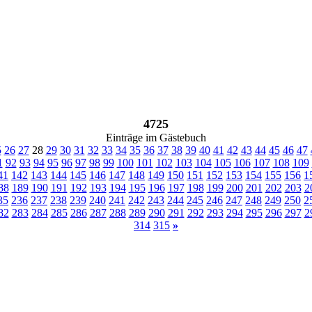
4725
Einträge im Gästebuch
5
26
27
28
29
30
31
32
33
34
35
36
37
38
39
40
41
42
43
44
45
46
47
1
92
93
94
95
96
97
98
99
100
101
102
103
104
105
106
107
108
109
41
142
143
144
145
146
147
148
149
150
151
152
153
154
155
156
1
88
189
190
191
192
193
194
195
196
197
198
199
200
201
202
203
2
35
236
237
238
239
240
241
242
243
244
245
246
247
248
249
250
2
82
283
284
285
286
287
288
289
290
291
292
293
294
295
296
297
2
314
315
»