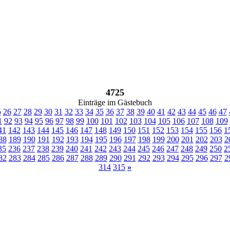
4725
Einträge im Gästebuch
5
26
27
28
29
30
31
32
33
34
35
36
37
38
39
40
41
42
43
44
45
46
47
1
92
93
94
95
96
97
98
99
100
101
102
103
104
105
106
107
108
109
41
142
143
144
145
146
147
148
149
150
151
152
153
154
155
156
1
88
189
190
191
192
193
194
195
196
197
198
199
200
201
202
203
2
35
236
237
238
239
240
241
242
243
244
245
246
247
248
249
250
2
82
283
284
285
286
287
288
289
290
291
292
293
294
295
296
297
2
314
315
»