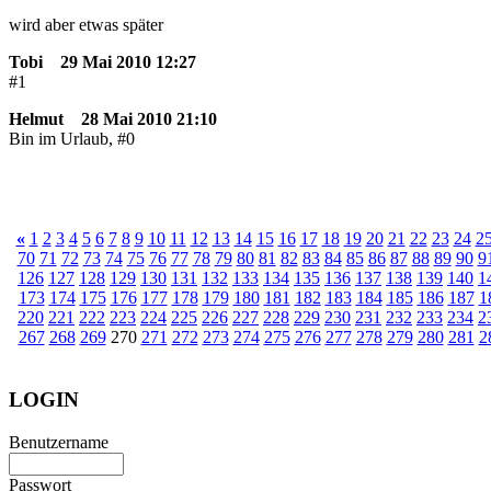
wird aber etwas später
Tobi
29 Mai 2010 12:27
#1
Helmut
28 Mai 2010 21:10
Bin im Urlaub, #0
«
1
2
3
4
5
6
7
8
9
10
11
12
13
14
15
16
17
18
19
20
21
22
23
24
2
70
71
72
73
74
75
76
77
78
79
80
81
82
83
84
85
86
87
88
89
90
9
126
127
128
129
130
131
132
133
134
135
136
137
138
139
140
1
173
174
175
176
177
178
179
180
181
182
183
184
185
186
187
1
220
221
222
223
224
225
226
227
228
229
230
231
232
233
234
2
267
268
269
270
271
272
273
274
275
276
277
278
279
280
281
2
LOGIN
Benutzername
Passwort