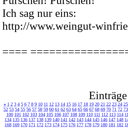
Purschen! Purschen!
Ich sag nur eins:
http://www.weingut-winfrie
==== ===============
Einträge
«
1
2
3
4
5
6
7
8
9
10
11
12
13
14
15
16
17
18
19
20
21
22
23
24
25
52
53
54
55
56
57
58
59
60
61
62
63
64
65
66
67
68
69
70
71
72
73
100
101
102
103
104
105
106
107
108
109
110
111
112
113
114
1
134
135
136
137
138
139
140
141
142
143
144
145
146
147
148
1
168
169
170
171
172
173
174
175
176
177
178
179
180
181
182
1