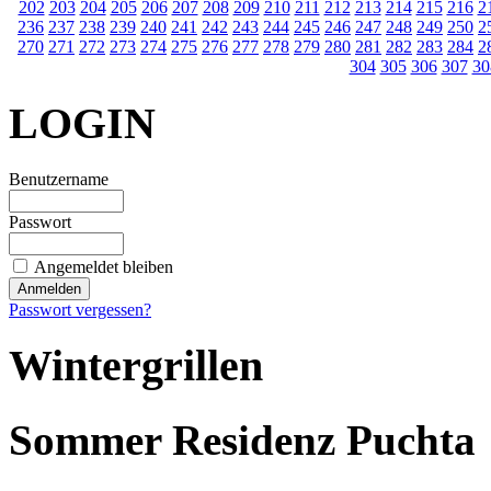
202
203
204
205
206
207
208
209
210
211
212
213
214
215
216
2
236
237
238
239
240
241
242
243
244
245
246
247
248
249
250
2
270
271
272
273
274
275
276
277
278
279
280
281
282
283
284
2
304
305
306
307
30
LOGIN
Benutzername
Passwort
Angemeldet bleiben
Passwort vergessen?
Wintergrillen
Sommer Residenz Puchta