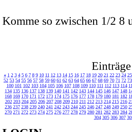
Komme so zwischen 1/2 8 u
Einträge
«
1
2
3
4
5
6
7
8
9
10
11
12
13
14
15
16
17
18
19
20
21
22
23
24
25
52
53
54
55
56
57
58
59
60
61
62
63
64
65
66
67
68
69
70
71
72
73
100
101
102
103
104
105
106
107
108
109
110
111
112
113
114
1
134
135
136
137
138
139
140
141
142
143
144
145
146
147
148
1
168
169
170
171
172
173
174
175
176
177
178
179
180
181
182
1
202
203
204
205
206
207
208
209
210
211
212
213
214
215
216
2
236
237
238
239
240
241
242
243
244
245
246
247
248
249
250
2
270
271
272
273
274
275
276
277
278
279
280
281
282
283
284
2
304
305
306
307
30