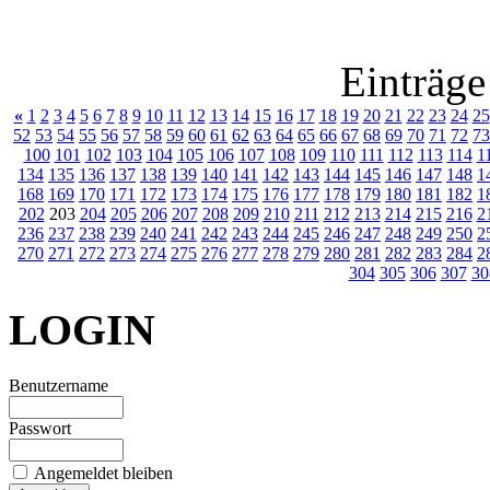
Einträge
«
1
2
3
4
5
6
7
8
9
10
11
12
13
14
15
16
17
18
19
20
21
22
23
24
25
52
53
54
55
56
57
58
59
60
61
62
63
64
65
66
67
68
69
70
71
72
73
100
101
102
103
104
105
106
107
108
109
110
111
112
113
114
1
134
135
136
137
138
139
140
141
142
143
144
145
146
147
148
1
168
169
170
171
172
173
174
175
176
177
178
179
180
181
182
1
202
203
204
205
206
207
208
209
210
211
212
213
214
215
216
2
236
237
238
239
240
241
242
243
244
245
246
247
248
249
250
2
270
271
272
273
274
275
276
277
278
279
280
281
282
283
284
2
304
305
306
307
30
LOGIN
Benutzername
Passwort
Angemeldet bleiben