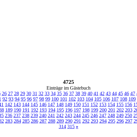
4725
Einträge im Gästebuch
5
26
27
28
29
30
31
32
33
34
35
36
37
38
39
40
41
42
43
44
45
46
47
1
92
93
94
95
96
97
98
99
100
101
102
103
104
105
106
107
108
109
41
142
143
144
145
146
147
148
149
150
151
152
153
154
155
156
1
88
189
190
191
192
193
194
195
196
197
198
199
200
201
202
203
2
35
236
237
238
239
240
241
242
243
244
245
246
247
248
249
250
2
82
283
284
285
286
287
288
289
290
291
292
293
294
295
296
297
2
314
315
»