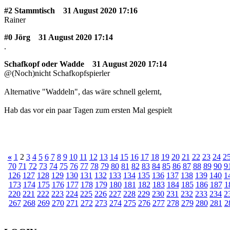
#2 Stammtisch
31 August 2020 17:16
Rainer
#0 Jörg
31 August 2020 17:14
.
Schafkopf oder Wadde
31 August 2020 17:14
@(Noch)nicht Schafkopfspierler
Alternative "Waddeln", das wäre schnell gelernt,
Hab das vor ein paar Tagen zum ersten Mal gespielt
«
1
2
3
4
5
6
7
8
9
10
11
12
13
14
15
16
17
18
19
20
21
22
23
24
2
70
71
72
73
74
75
76
77
78
79
80
81
82
83
84
85
86
87
88
89
90
9
126
127
128
129
130
131
132
133
134
135
136
137
138
139
140
1
173
174
175
176
177
178
179
180
181
182
183
184
185
186
187
1
220
221
222
223
224
225
226
227
228
229
230
231
232
233
234
2
267
268
269
270
271
272
273
274
275
276
277
278
279
280
281
2