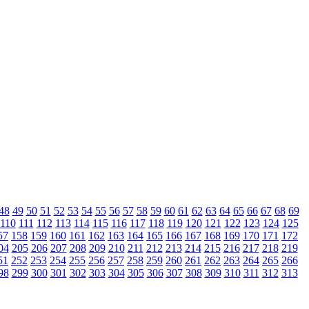
48
49
50
51
52
53
54
55
56
57
58
59
60
61
62
63
64
65
66
67
68
69
110
111
112
113
114
115
116
117
118
119
120
121
122
123
124
125
57
158
159
160
161
162
163
164
165
166
167
168
169
170
171
172
04
205
206
207
208
209
210
211
212
213
214
215
216
217
218
219
51
252
253
254
255
256
257
258
259
260
261
262
263
264
265
266
98
299
300
301
302
303
304
305
306
307
308
309
310
311
312
313