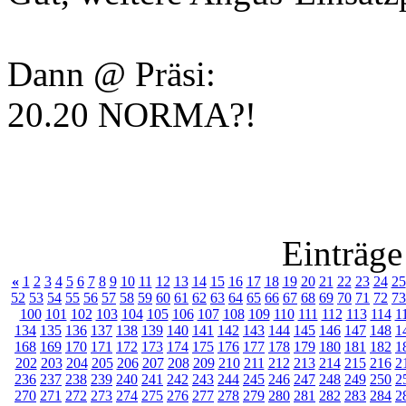
Dann @ Präsi:
20.20 NORMA?!
Einträge
«
1
2
3
4
5
6
7
8
9
10
11
12
13
14
15
16
17
18
19
20
21
22
23
24
25
52
53
54
55
56
57
58
59
60
61
62
63
64
65
66
67
68
69
70
71
72
73
100
101
102
103
104
105
106
107
108
109
110
111
112
113
114
1
134
135
136
137
138
139
140
141
142
143
144
145
146
147
148
1
168
169
170
171
172
173
174
175
176
177
178
179
180
181
182
1
202
203
204
205
206
207
208
209
210
211
212
213
214
215
216
2
236
237
238
239
240
241
242
243
244
245
246
247
248
249
250
2
270
271
272
273
274
275
276
277
278
279
280
281
282
283
284
2