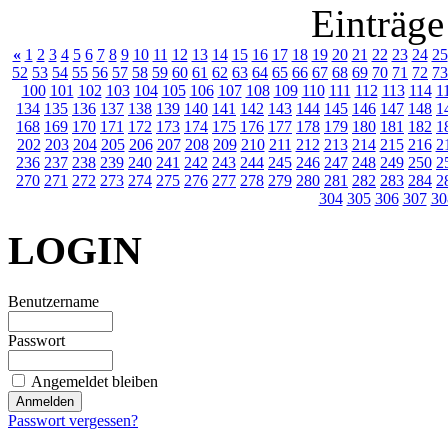
Einträge
«
1
2
3
4
5
6
7
8
9
10
11
12
13
14
15
16
17
18
19
20
21
22
23
24
25
52
53
54
55
56
57
58
59
60
61
62
63
64
65
66
67
68
69
70
71
72
73
100
101
102
103
104
105
106
107
108
109
110
111
112
113
114
1
134
135
136
137
138
139
140
141
142
143
144
145
146
147
148
1
168
169
170
171
172
173
174
175
176
177
178
179
180
181
182
1
202
203
204
205
206
207
208
209
210
211
212
213
214
215
216
2
236
237
238
239
240
241
242
243
244
245
246
247
248
249
250
2
270
271
272
273
274
275
276
277
278
279
280
281
282
283
284
2
304
305
306
307
30
LOGIN
Benutzername
Passwort
Angemeldet bleiben
Passwort vergessen?