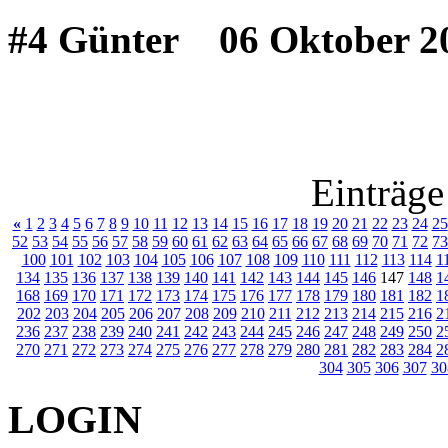
#4 Günter
06 Oktober 20
Einträge
«
1
2
3
4
5
6
7
8
9
10
11
12
13
14
15
16
17
18
19
20
21
22
23
24
25
52
53
54
55
56
57
58
59
60
61
62
63
64
65
66
67
68
69
70
71
72
73
100
101
102
103
104
105
106
107
108
109
110
111
112
113
114
1
134
135
136
137
138
139
140
141
142
143
144
145
146
147
148
1
168
169
170
171
172
173
174
175
176
177
178
179
180
181
182
1
202
203
204
205
206
207
208
209
210
211
212
213
214
215
216
2
236
237
238
239
240
241
242
243
244
245
246
247
248
249
250
2
270
271
272
273
274
275
276
277
278
279
280
281
282
283
284
2
304
305
306
307
30
LOGIN