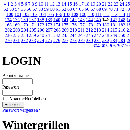
«
1
2
3
4
5
6
7
8
9
10
11
12
13
14
15
16
17
18
19
20
21
22
23
24
25
52
53
54
55
56
57
58
59
60
61
62
63
64
65
66
67
68
69
70
71
72
73
100
101
102
103
104
105
106
107
108
109
110
111
112
113
114
1
134
135
136
137
138
139
140
141
142
143
144
145
146
147
148
1
168
169
170
171
172
173
174
175
176
177
178
179
180
181
182
1
202
203
204
205
206
207
208
209
210
211
212
213
214
215
216
2
236
237
238
239
240
241
242
243
244
245
246
247
248
249
250
2
270
271
272
273
274
275
276
277
278
279
280
281
282
283
284
2
304
305
306
307
30
LOGIN
Benutzername
Passwort
Angemeldet bleiben
Passwort vergessen?
Wintergrillen