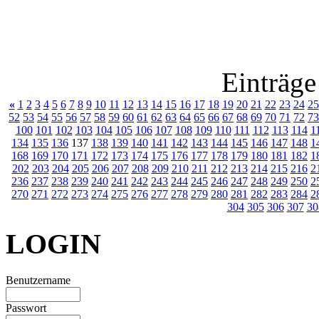
Einträge
«
1
2
3
4
5
6
7
8
9
10
11
12
13
14
15
16
17
18
19
20
21
22
23
24
25
52
53
54
55
56
57
58
59
60
61
62
63
64
65
66
67
68
69
70
71
72
73
100
101
102
103
104
105
106
107
108
109
110
111
112
113
114
1
134
135
136
137
138
139
140
141
142
143
144
145
146
147
148
1
168
169
170
171
172
173
174
175
176
177
178
179
180
181
182
1
202
203
204
205
206
207
208
209
210
211
212
213
214
215
216
2
236
237
238
239
240
241
242
243
244
245
246
247
248
249
250
2
270
271
272
273
274
275
276
277
278
279
280
281
282
283
284
2
304
305
306
307
30
LOGIN
Benutzername
Passwort