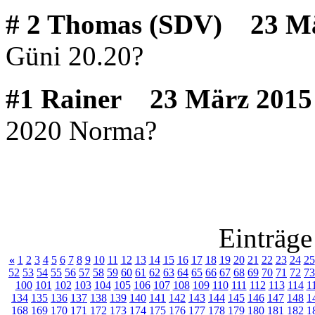
# 2 Thomas (SDV)
23 Mär
Güni 20.20?
#1 Rainer
23 März 2015 
2020 Norma?
Einträge
«
1
2
3
4
5
6
7
8
9
10
11
12
13
14
15
16
17
18
19
20
21
22
23
24
25
52
53
54
55
56
57
58
59
60
61
62
63
64
65
66
67
68
69
70
71
72
73
100
101
102
103
104
105
106
107
108
109
110
111
112
113
114
1
134
135
136
137
138
139
140
141
142
143
144
145
146
147
148
1
168
169
170
171
172
173
174
175
176
177
178
179
180
181
182
1