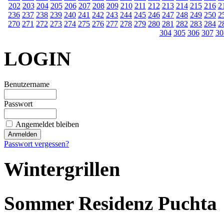
202
203
204
205
206
207
208
209
210
211
212
213
214
215
216
2
236
237
238
239
240
241
242
243
244
245
246
247
248
249
250
2
270
271
272
273
274
275
276
277
278
279
280
281
282
283
284
2
304
305
306
307
30
LOGIN
Benutzername
Passwort
Angemeldet bleiben
Passwort vergessen?
Wintergrillen
Sommer Residenz Puchta