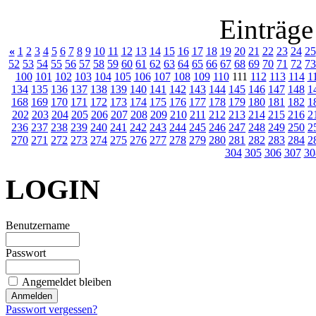
Einträge
«
1
2
3
4
5
6
7
8
9
10
11
12
13
14
15
16
17
18
19
20
21
22
23
24
25
52
53
54
55
56
57
58
59
60
61
62
63
64
65
66
67
68
69
70
71
72
73
100
101
102
103
104
105
106
107
108
109
110
111
112
113
114
1
134
135
136
137
138
139
140
141
142
143
144
145
146
147
148
1
168
169
170
171
172
173
174
175
176
177
178
179
180
181
182
1
202
203
204
205
206
207
208
209
210
211
212
213
214
215
216
2
236
237
238
239
240
241
242
243
244
245
246
247
248
249
250
2
270
271
272
273
274
275
276
277
278
279
280
281
282
283
284
2
304
305
306
307
30
LOGIN
Benutzername
Passwort
Angemeldet bleiben
Passwort vergessen?