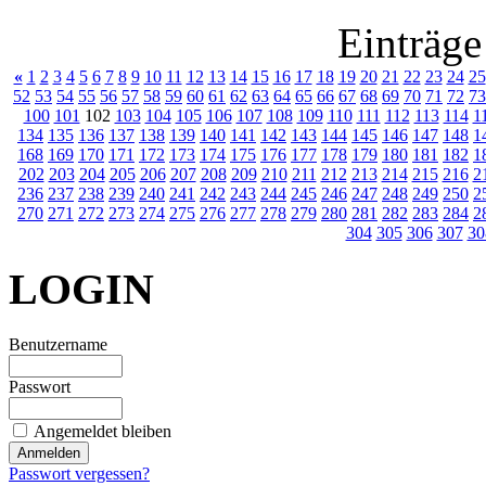
Einträge
«
1
2
3
4
5
6
7
8
9
10
11
12
13
14
15
16
17
18
19
20
21
22
23
24
25
52
53
54
55
56
57
58
59
60
61
62
63
64
65
66
67
68
69
70
71
72
73
100
101
102
103
104
105
106
107
108
109
110
111
112
113
114
1
134
135
136
137
138
139
140
141
142
143
144
145
146
147
148
1
168
169
170
171
172
173
174
175
176
177
178
179
180
181
182
1
202
203
204
205
206
207
208
209
210
211
212
213
214
215
216
2
236
237
238
239
240
241
242
243
244
245
246
247
248
249
250
2
270
271
272
273
274
275
276
277
278
279
280
281
282
283
284
2
304
305
306
307
30
LOGIN
Benutzername
Passwort
Angemeldet bleiben
Passwort vergessen?